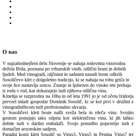
O nas
V najzahodnejšem delu Slovenije se nahaja rodovitna vinorodna
dežela Brda, poznana po vrhunskih vinih, odlični hrani in dobrih
ljudeh. Med vinogradi, oljčnimi in sadnimi nasadi boste odkrili
Sosoličevo klet z dolgoletno tradicijo, ki se nahaja na robu griča in
svoje lice nastavlja soncu. Znanje in ljubezen do vinske trte prehaja
iz roda v rod, kar dokazujejo tudi njihova odlična vina.
Kmetija se razprostira na 10ha in od leta 1991 jo je od očeta Izidorja
prevzel mladi gospodar Dominik Sosolič, ki se kot prvi v družini z
vinogradništvom tudi profesionalno ukvarja.
V Sosoličevi kleti boste našli sveža bela in rdeča vina. Svojim
gostom ponujajo tako odprta kot stekleničena vina, ki jih lahko
dobite tudi v darilni embalaži. Svojo ponudbo popestrijo tudi z
domačim sezonskim sadjem.
Paradni konji kleti Sosolič so Virus3, Virus5 in Penina Virus7 ter