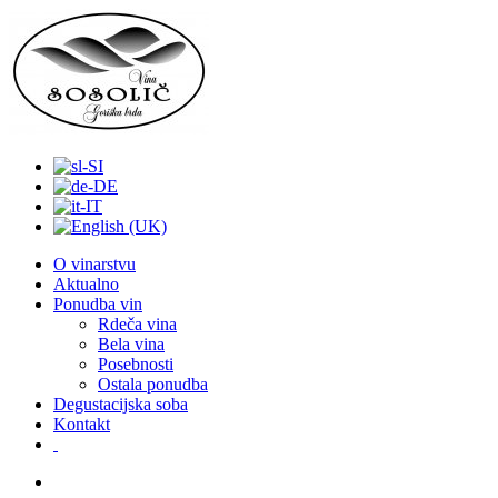
O vinarstvu
Aktualno
Ponudba vin
Rdeča vina
Bela vina
Posebnosti
Ostala ponudba
Degustacijska soba
Kontakt